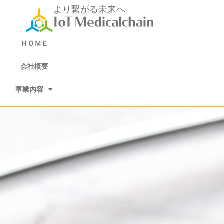
内
より繋がる未来へ
容
を
ス
ＨＯＭＥ
キ
ッ
会社概要
プ
事業内容